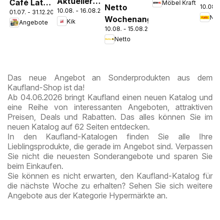
Aktueller
Café Latte
Möbel Kraft
zieht ein!
Netto
10.08. 
Disc
10.08. - 16.08.2026
Prospekt
01.07. - 31.12.2026
Dubai
Wochenangebote
Pros
Kik
Angebote
Chocolate
10.08. - 15.08.2026
Kre
Style
Netto
Das neue Angebot an Sonderprodukten aus dem
Kaufland-Shop ist da!
Ab 04.06.2026 bringt Kaufland einen neuen Katalog und
eine Reihe von interessanten Angeboten, attraktiven
Preisen, Deals und Rabatten. Das alles können Sie im
neuen Katalog auf 62 Seiten entdecken.
In den Kaufland-Katalogen finden Sie alle Ihre
Lieblingsprodukte, die gerade im Angebot sind. Verpassen
Sie nicht die neuesten Sonderangebote und sparen Sie
beim Einkaufen.
Sie können es nicht erwarten, den Kaufland-Katalog für
die nächste Woche zu erhalten? Sehen Sie sich weitere
Angebote aus der Kategorie Hypermärkte an.