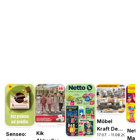
Möbel
Kraft Der
Nett
Kik
Senseo:
17.07. - 11.08.2026
Sommer
Mark