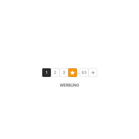
...
1
2
3
63
WERBUNG