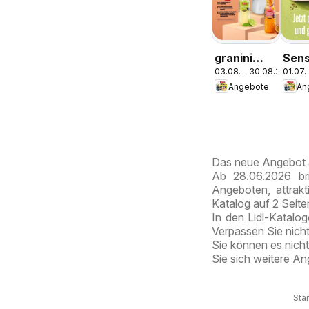
granini
Sens
03.08. - 30.08.2026
01.07.
MIX-IT
Café
Angebote
An
Duba
Choc
Styl
Das neue Angebot a
Ab 28.06.2026 bri
Angeboten, attrak
Katalog auf 2 Seit
In den Lidl-Katalog
Verpassen Sie nich
Sie können es nicht
Sie sich weitere A
Star