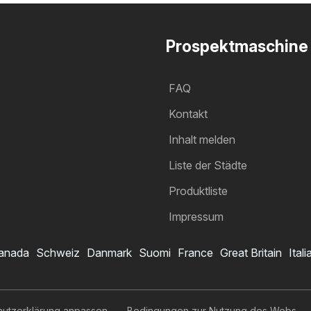
Prospektmaschine
FAQ
Kontakt
Inhalt melden
Liste der Städte
Produktliste
Impressum
anada
Schweiz
Danmark
Suomi
France
Great Britain
Itali
Lidl Prospekt
Ich möchte den Prospekt abonnieren
hutzerklärung anpassen
Bedingungen zur Nutzung des Webs