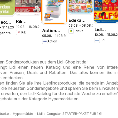
Edeka
Kik
eo:
03.08. - 08.08.2026
Prospekt
10.08. - 16.08.2026
Aktueller
 - 31.12.2026
 Latte
Lidl
Action
Edeka
Parchim
Kik
gebote
Prospekt
i
10.08. - 15.08.
Prospekt
05.08. - 11.08.2026
Kleine
Lidl
olate
Action
Mahlow
Preise,
e
große
Freude
n Sonderprodukten aus dem Lidl-Shop ist da!
ngt Lidl einen neuen Katalog und eine Reihe von intere
tiven Preisen, Deals und Rabatten. Das alles können Sie 
en entdecken.
en finden Sie alle Ihre Lieblingsprodukte, die gerade im Angeb
t die neuesten Sonderangebote und sparen Sie beim Einkaufen
 erwarten, den Lidl-Katalog für die nächste Woche zu erhalte
ngebote aus der Kategorie Hypermärkte an.
tseite
Hypermärkte
Lidl
Congstar: STARTER-PAKET FÜR 1 €!