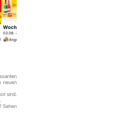
Rewe
Berlin /
Tiergarten
Wochenangebote
03.08. - 08.08.2026
2026
Angebote
ssanten
im neuen
ot sind.
.
n? Sehen