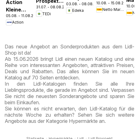
Mark
Prospekt
Action
10.08. - 15.08.2026
Discount
03.08. - 08.08.2026
Parchim
10.08. 
Disc
31.07. - 08.08.2026
Bremen
Kleine
Netto Marken-Discount
Edeka
Prospekt
TEDi
Pros
05.08. - 11.08.2026
Preise,
Kremmen
Berli
Action
große
Freude
Das neue Angebot an Sonderprodukten aus dem Lidl-
Shop ist da!
Ab 15.06.2026 bringt Lidl einen neuen Katalog und eine
Reihe von interessanten Angeboten, attraktiven Preisen,
Deals und Rabatten. Das alles können Sie im neuen
Katalog auf 70 Seiten entdecken.
In den Lidl-Katalogen finden Sie alle Ihre
Lieblingsprodukte, die gerade im Angebot sind. Verpassen
Sie nicht die neuesten Sonderangebote und sparen Sie
beim Einkaufen.
Sie können es nicht erwarten, den Lidl-Katalog für die
nächste Woche zu erhalten? Sehen Sie sich weitere
Angebote aus der Kategorie Hypermärkte an.
Startseite
Hypermärkte
Lidl
Lidl Prospekt