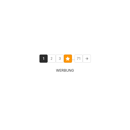
...
1
2
3
71
WERBUNG