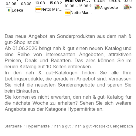
Marken-
03.08. - 08.08.2026
03.08.
10.08. - 15.08.2026
Discount
03.08. - 08.08.2026
Parchim
10.08. - 15.08.2026
Discount
Angebote
An
Netto Marken-Discount
Edeka
Prospekt
Netto Marken-Discount
Prospekt
Kremmen
Berlin
Das neue Angebot an Sonderprodukten aus dem nah &
gut-Shop ist da!
Ab 01.06.2026 bringt nah & gut einen neuen Katalog und
eine Reihe von interessanten Angeboten, attraktiven
Preisen, Deals und Rabatten. Das alles können Sie im
neuen Katalog auf 10 Seiten entdecken.
In den nah & gut-Katalogen finden Sie alle Ihre
Lieblingsprodukte, die gerade im Angebot sind. Verpassen
Sie nicht die neuesten Sonderangebote und sparen Sie
beim Einkaufen.
Sie können es nicht erwarten, den nah & gut-Katalog für
die nächste Woche zu erhalten? Sehen Sie sich weitere
Angebote aus der Kategorie Hypermärkte an.
Startseite
Hypermärkte
nah & gut
nah & gut Prospekt Gengenbach