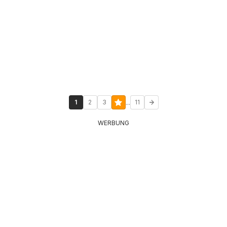
...
1
2
3
11
WERBUNG