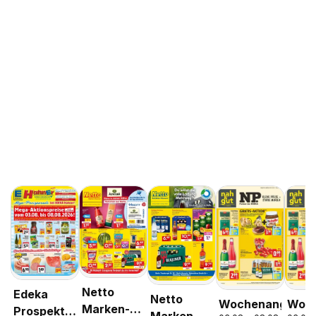
Netto
Edeka
Netto
Wochenangebot
Woch
Marken-
Prospekt