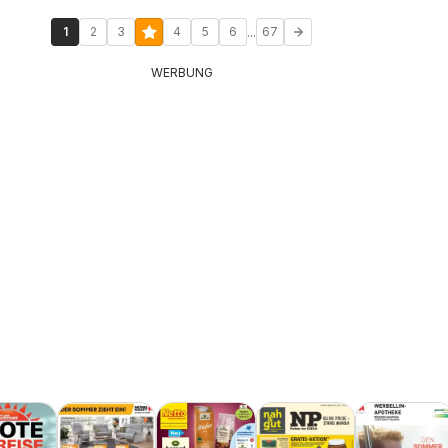
...
1
2
3
4
5
6
67
WERBUNG