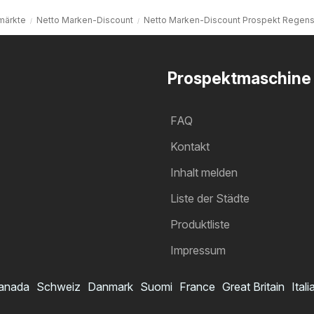
märkte
Netto Marken-Discount
Netto Marken-Discount Prospekt Regen
Prospektmaschine
FAQ
Kontakt
Inhalt melden
Liste der Städte
Produktliste
Impressum
anada
Schweiz
Danmark
Suomi
France
Great Britain
Itali