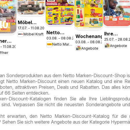
Möbel
17.07. - 11.08.2026
Kraft Der
Netto
Ihre
Möbel Kraft
Sommer
Wochenangebote
03.08. - 08.08.2026
Marken-
25.07. - 28.08
Apotheke
ner
03.08. - 08.08.2026
zieht ein!
Netto Marken-Discount
Angebote
Discount
 - 11.08.2026
vor Ort:
pekt
Angebote
Prospekt
ffner
Jetzt alle
nefeld
Berlin-
Angebote
Prenzlauer
auch
Berg
an Sonderprodukten aus dem Netto Marken-Discount-Shop ist
online
ngt Netto Marken-Discount einen neuen Katalog und eine R
entdecken
boten, attraktiven Preisen, Deals und Rabatten. Das alles kö
uf 66 Seiten entdecken.
en-Discount-Katalogen finden Sie alle Ihre Lieblingsprodu
 sind. Verpassen Sie nicht die neuesten Sonderangebote un
ht erwarten, den Netto Marken-Discount-Katalog für die 
 Sehen Sie sich weitere Angebote aus der Kategorie Hypermär