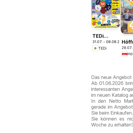
TEDi
Höff
31.07. - 08.08.2026
Prospekt
29.07.
TEDi
Pros
Bremen
Hö
Schö
Das neue Angebot 
Ab 01.06.2026 bri
interessanten Ange
im neuen Katalog a
In den Netto Mark
gerade im Angebot
Sie beim Einkaufen.
Sie können es nic
Woche zu erhalten?