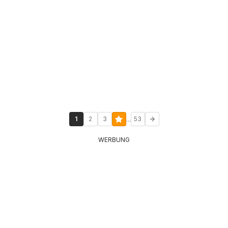
...
1
2
3
53
WERBUNG