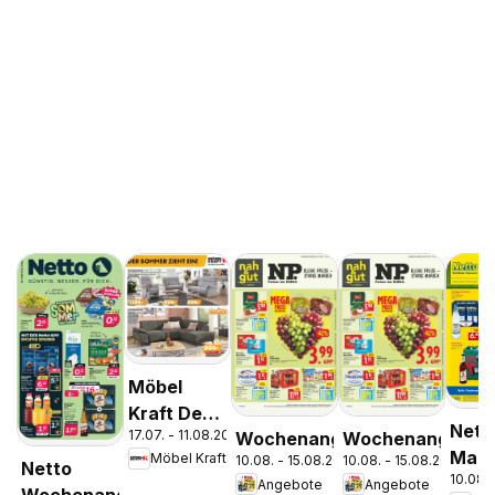
Möbel
Kraft Der
Nett
17.07. - 11.08.2026
Wochenangebote
Wochenangebot
Sommer
Mark
Möbel Kraft
10.08. - 15.08.2026
10.08. - 15.08.2026
zieht ein!
Netto
10.08. 
Disc
Angebote
Angebote