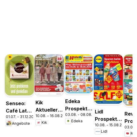
Edeka
Kik
Senseo:
Prospekt
Aktueller
Café Latte
Lidl
Rew
03.08. - 08.08.2026
Parchim
10.08. - 16.08.2026
Prospekt
01.07. - 31.12.2026
Dubai
Prospekt
Pros
Edeka
Kik
Angebote
Chocolate
10.08. - 15.08.2026
Mahlow
03.08.
Berli
Lidl
Style
Re
Tier