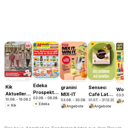
Edeka
Kik
granini
Senseo:
Woch
Prospekt
Aktueller
MIX-IT
Café Latte
03.08.
03.08. - 08.08.2026
Parchim
10.08. - 16.08.2026
Prospekt
03.08. - 30.08.2026
01.07. - 31.12.2026
Dubai
An
Edeka
Kik
Angebote
Angebote
Chocolate
Style