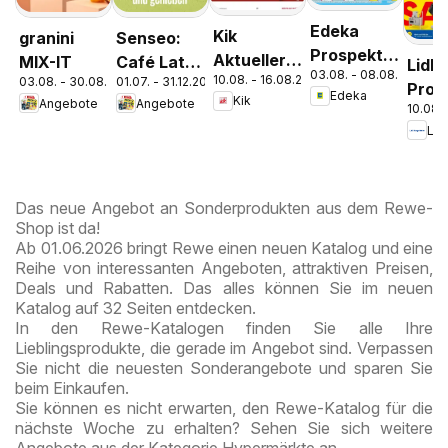
Edeka
Kik
granini
Senseo:
Prospekt
Aktueller
MIX-IT
Café Latte
Lidl
03.08. - 08.08.2026
Parchim
10.08. - 16.08.2026
Prospekt
03.08. - 30.08.2026
01.07. - 31.12.2026
Dubai
Pros
Edeka
Kik
Angebote
Angebote
Chocolate
10.08. 
Mah
Lidl
Style
Das neue Angebot an Sonderprodukten aus dem Rewe-
Shop ist da!
Ab 01.06.2026 bringt Rewe einen neuen Katalog und eine
Reihe von interessanten Angeboten, attraktiven Preisen,
Deals und Rabatten. Das alles können Sie im neuen
Katalog auf 32 Seiten entdecken.
In den Rewe-Katalogen finden Sie alle Ihre
Lieblingsprodukte, die gerade im Angebot sind. Verpassen
Sie nicht die neuesten Sonderangebote und sparen Sie
beim Einkaufen.
Sie können es nicht erwarten, den Rewe-Katalog für die
nächste Woche zu erhalten? Sehen Sie sich weitere