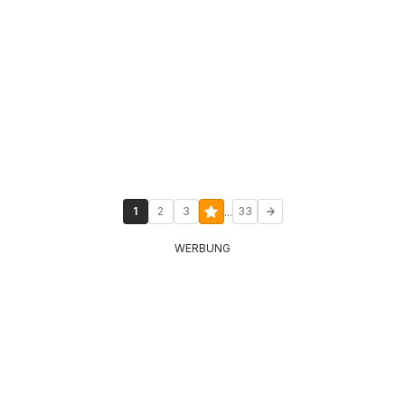
...
1
2
3
33
WERBUNG