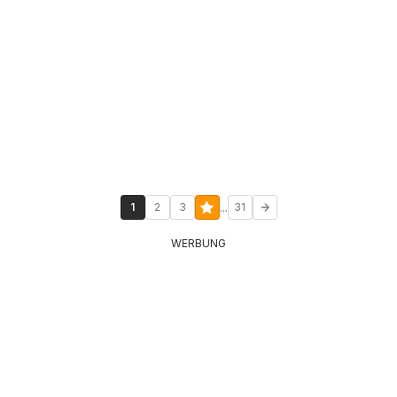
...
1
2
3
31
WERBUNG