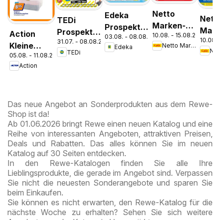
Netto
Edeka
Nett
TEDi
Marken-
Prospekt
Mark
Prospekt
Action
10.08. - 15.08.2026
Discount
03.08. - 08.08.2026
Parchim
10.08. 
Disc
31.07. - 08.08.2026
Bremen
Kleine
Netto Marken-Discount
Edeka
Prospekt
TEDi
Pros
05.08. - 11.08.2026
Preise,
Kremmen
Berli
Action
große
Freude
Das neue Angebot an Sonderprodukten aus dem Rewe-
Shop ist da!
Ab 01.06.2026 bringt Rewe einen neuen Katalog und eine
Reihe von interessanten Angeboten, attraktiven Preisen,
Deals und Rabatten. Das alles können Sie im neuen
Katalog auf 30 Seiten entdecken.
In den Rewe-Katalogen finden Sie alle Ihre
Lieblingsprodukte, die gerade im Angebot sind. Verpassen
Sie nicht die neuesten Sonderangebote und sparen Sie
beim Einkaufen.
Sie können es nicht erwarten, den Rewe-Katalog für die
nächste Woche zu erhalten? Sehen Sie sich weitere