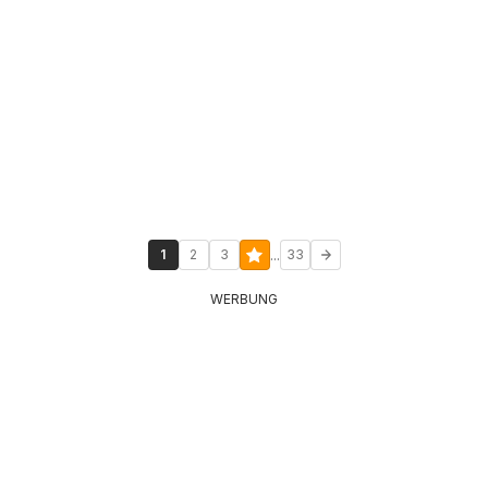
...
1
2
3
33
WERBUNG