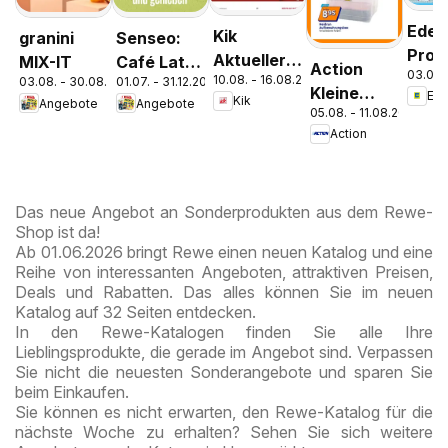
Edek
Kik
granini
Senseo:
Pros
Aktueller
MIX-IT
Café Latte
Action
03.08.
Parc
10.08. - 16.08.2026
Prospekt
03.08. - 30.08.2026
01.07. - 31.12.2026
Dubai
Kleine
Ed
Kik
Angebote
Angebote
Chocolate
05.08. - 11.08.2026
Preise,
Style
Action
große
Freude
Das neue Angebot an Sonderprodukten aus dem Rewe-
Shop ist da!
Ab 01.06.2026 bringt Rewe einen neuen Katalog und eine
Reihe von interessanten Angeboten, attraktiven Preisen,
Deals und Rabatten. Das alles können Sie im neuen
Katalog auf 32 Seiten entdecken.
In den Rewe-Katalogen finden Sie alle Ihre
Lieblingsprodukte, die gerade im Angebot sind. Verpassen
Sie nicht die neuesten Sonderangebote und sparen Sie
beim Einkaufen.
Sie können es nicht erwarten, den Rewe-Katalog für die
nächste Woche zu erhalten? Sehen Sie sich weitere