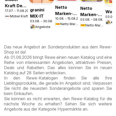
Kraft Der
Netto
Netto
granini
17.07. - 11.08.2026
Woch
Sommer
Marken-
Marken-
MIX-IT
Möbel Kraft
03.08.
zieht ein!
10.08. - 15.08.2026
Discount
03.08. - 08.08.2026
Discount
03.08. - 30.08.2026
An
Netto Marken-Discount
Netto Marken-Discount
Prospekt
Prospekt
Angebote
Kremmen
Berlin-
Prenzlauer
Berg
Das neue Angebot an Sonderprodukten aus dem Rewe-
Shop ist da!
Ab 01.06.2026 bringt Rewe einen neuen Katalog und eine
Reihe von interessanten Angeboten, attraktiven Preisen,
Deals und Rabatten. Das alles können Sie im neuen
Katalog auf 28 Seiten entdecken.
In den Rewe-Katalogen finden Sie alle Ihre
Lieblingsprodukte, die gerade im Angebot sind. Verpassen
Sie nicht die neuesten Sonderangebote und sparen Sie
beim Einkaufen.
Sie können es nicht erwarten, den Rewe-Katalog für die
nächste Woche zu erhalten? Sehen Sie sich weitere
Angebote aus der Kategorie Hypermärkte an.