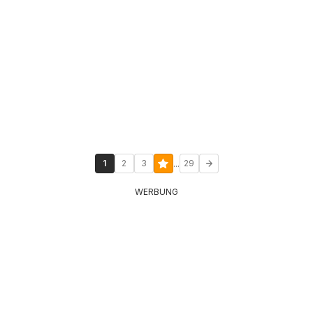
...
1
2
3
29
WERBUNG