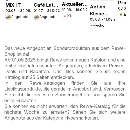
Pros
Aktueller
MIX-IT
Café Latte
Action
03.08.
Parc
10.08. - 16.08.2026
Prospekt
03.08. - 30.08.2026
01.07. - 31.12.2026
Dubai
Kleine
Ed
Kik
Angebote
Angebote
Chocolate
05.08. - 11.08.2026
Preise,
Style
Action
große
Freude
Das neue Angebot an Sonderprodukten aus dem Rewe-
Shop ist da!
Ab 01.06.2026 bringt Rewe einen neuen Katalog und eine
Reihe von interessanten Angeboten, attraktiven Preisen,
Deals und Rabatten. Das alles können Sie im neuen
Katalog auf 25 Seiten entdecken.
In den Rewe-Katalogen finden Sie alle Ihre
Lieblingsprodukte, die gerade im Angebot sind. Verpassen
Sie nicht die neuesten Sonderangebote und sparen Sie
beim Einkaufen.
Sie können es nicht erwarten, den Rewe-Katalog für die
nächste Woche zu erhalten? Sehen Sie sich weitere
Angebote aus der Kategorie Hypermärkte an.