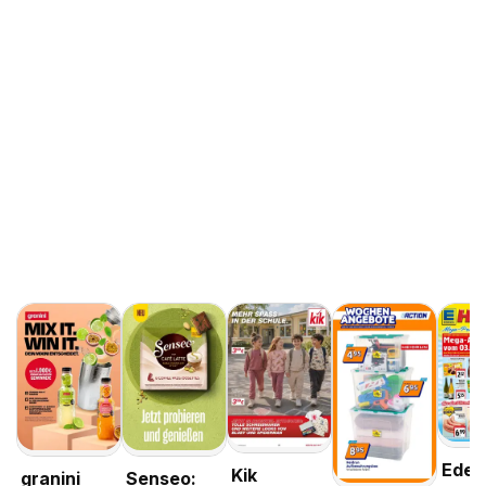
Edek
Kik
granini
Senseo: