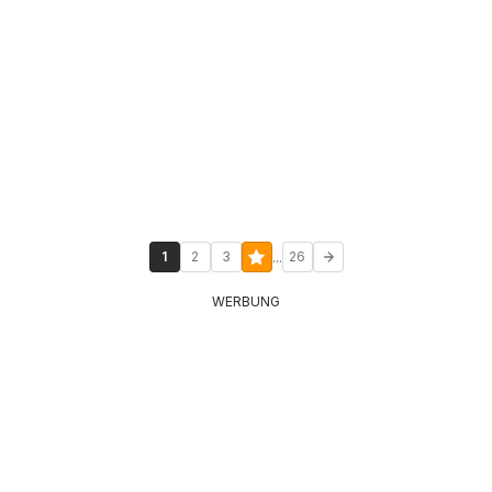
...
1
2
3
26
WERBUNG