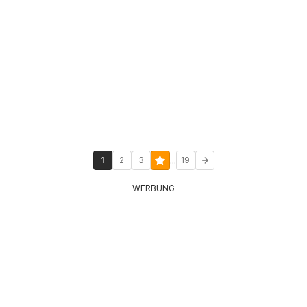
...
1
2
3
19
WERBUNG