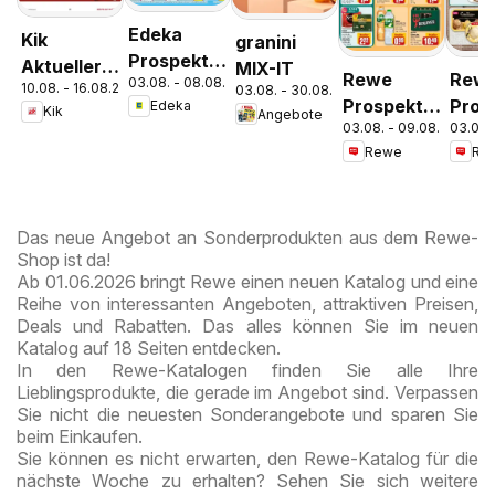
Edeka
Kik
granini
Prospekt
Aktueller
MIX-IT
Rewe
Rew
03.08. - 08.08.2026
Parchim
10.08. - 16.08.2026
Prospekt
03.08. - 30.08.2026
Prospekt
Pros
Edeka
Kik
Angebote
03.08. - 09.08.2026
03.08.
Berlin /
Schn
Rewe
Re
Tiergarten
Das neue Angebot an Sonderprodukten aus dem Rewe-
Shop ist da!
Ab 01.06.2026 bringt Rewe einen neuen Katalog und eine
Reihe von interessanten Angeboten, attraktiven Preisen,
Deals und Rabatten. Das alles können Sie im neuen
Katalog auf 18 Seiten entdecken.
In den Rewe-Katalogen finden Sie alle Ihre
Lieblingsprodukte, die gerade im Angebot sind. Verpassen
Sie nicht die neuesten Sonderangebote und sparen Sie
beim Einkaufen.
Sie können es nicht erwarten, den Rewe-Katalog für die
nächste Woche zu erhalten? Sehen Sie sich weitere