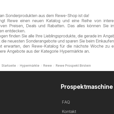
Berlin-
Angebote
Prenzlauer
auch
Berg
an Sonderprodukten aus dem Rewe-Shop ist da!
online
ngt Rewe einen neuen Katalog und eine Reihe von intere
entdecken
tiven Preisen, Deals und Rabatten. Das alles können Sie 
ten entdecken.
en finden Sie alle Ihre Lieblingsprodukte, die gerade im Angeb
t die neuesten Sonderangebote und sparen Sie beim Einkaufen
ht erwarten, den Rewe-Katalog für die nächste Woche zu e
tere Angebote aus der Kategorie Hypermärkte an.
Startseite
Hypermärkte
Rewe
Rewe Prospekt Birstein
Prospektmaschine
FAQ
Kontakt