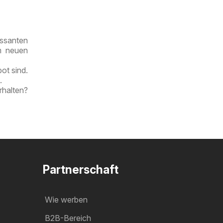
ssanten
!
im neuen
ot sind.
.
rhalten?
Partnerschaft
Wie werben
B2B-Bereich