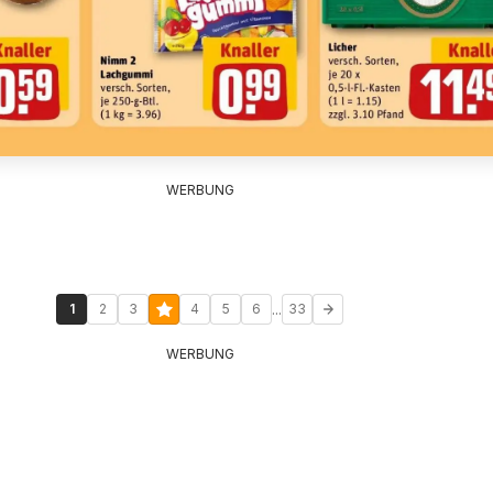
WERBUNG
...
1
2
3
4
5
6
33
WERBUNG