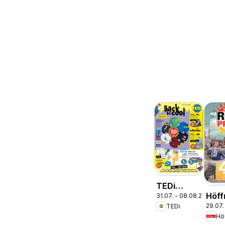
TEDi
Höff
31.07. - 08.08.2026
Prospekt
29.07.
TEDi
Pros
Bremen
Hö
Schö