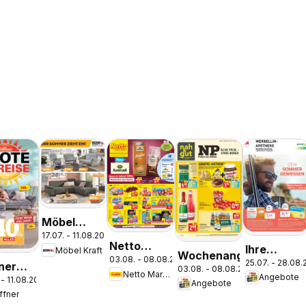
Möbel
17.07. - 11.08.2026
Kraft Der
Netto
Ihre
Möbel Kraft
Sommer
Wochenangebote
03.08. - 08.08.2026
Marken-
25.07. - 28.08
Apotheke
ner
03.08. - 08.08.2026
zieht ein!
Netto Marken-Discount
Angebote
Discount
 - 11.08.2026
vor Ort:
pekt
Angebote
Prospekt
ffner
Jetzt alle
nefeld