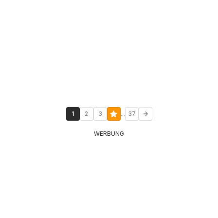
...
1
2
3
37
WERBUNG