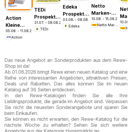
Netto
Edeka
Nett
TEDi
Marken-
Prospekt
Mark
Prospekt
Action
10.08. - 15.08.2026
Discount
03.08. - 08.08.2026
Parchim
10.08. 
Disc
31.07. - 08.08.2026
Bremen
Kleine
Netto Marken-Discount
Edeka
Prospekt
TEDi
Pros
05.08. - 11.08.2026
Preise,
Kremmen
Berli
Action
große
Freude
Das neue Angebot an Sonderprodukten aus dem Rewe-
Shop ist da!
Ab 01.06.2026 bringt Rewe einen neuen Katalog und eine
Reihe von interessanten Angeboten, attraktiven Preisen,
Deals und Rabatten. Das alles können Sie im neuen
Katalog auf 36 Seiten entdecken.
In den Rewe-Katalogen finden Sie alle Ihre
Lieblingsprodukte, die gerade im Angebot sind. Verpassen
Sie nicht die neuesten Sonderangebote und sparen Sie
beim Einkaufen.
Sie können es nicht erwarten, den Rewe-Katalog für die
nächste Woche zu erhalten? Sehen Sie sich weitere
Angebote aus der Kategorie Hypermärkte an.