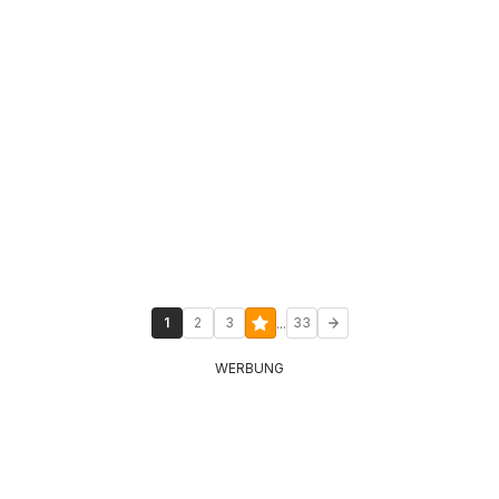
...
1
2
3
33
WERBUNG