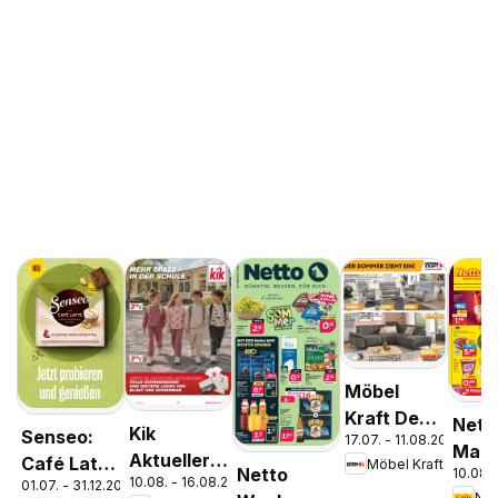
Möbel
Kraft Der
Nett
Kik
Senseo:
17.07. - 11.08.2026
Sommer
Mark
Aktueller
Café Latte
Möbel Kraft
zieht ein!
Netto
10.08. 
Disc
10.08. - 16.08.2026
Prospekt
01.07. - 31.12.2026
Dubai