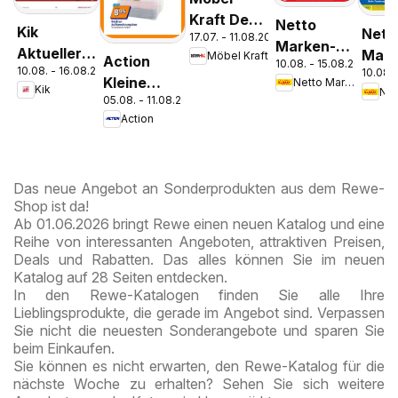
Kraft Der
Netto
Kik
Nett
17.07. - 11.08.2026
Sommer
Marken-
Aktueller
Mark
Möbel Kraft
Action
zieht ein!
10.08. - 15.08.2026
Discount
10.08. - 16.08.2026
Prospekt
10.08. 
Disc
Kleine
Netto Marken-Discount
Prospekt
Kik
Pros
05.08. - 11.08.2026
Preise,
Kremmen
Berli
Action
große
Freude
Das neue Angebot an Sonderprodukten aus dem Rewe-
Shop ist da!
Ab 01.06.2026 bringt Rewe einen neuen Katalog und eine
Reihe von interessanten Angeboten, attraktiven Preisen,
Deals und Rabatten. Das alles können Sie im neuen
Katalog auf 28 Seiten entdecken.
In den Rewe-Katalogen finden Sie alle Ihre
Lieblingsprodukte, die gerade im Angebot sind. Verpassen
Sie nicht die neuesten Sonderangebote und sparen Sie
beim Einkaufen.
Sie können es nicht erwarten, den Rewe-Katalog für die
nächste Woche zu erhalten? Sehen Sie sich weitere