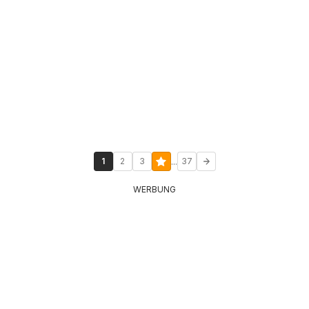
...
1
2
3
37
WERBUNG