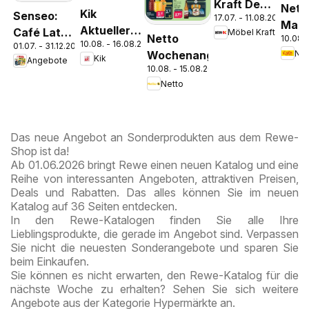
Kraft Der
Nett
Kik
Senseo:
17.07. - 11.08.2026
Sommer
Mark
Aktueller
Café Latte
Möbel Kraft
zieht ein!
Netto
10.08. 
Disc
10.08. - 16.08.2026
Prospekt
01.07. - 31.12.2026
Dubai
Wochenangebote
Pros
Kik
Angebote
Chocolate
10.08. - 15.08.2026
Kre
Style
Netto
Das neue Angebot an Sonderprodukten aus dem Rewe-
Shop ist da!
Ab 01.06.2026 bringt Rewe einen neuen Katalog und eine
Reihe von interessanten Angeboten, attraktiven Preisen,
Deals und Rabatten. Das alles können Sie im neuen
Katalog auf 36 Seiten entdecken.
In den Rewe-Katalogen finden Sie alle Ihre
Lieblingsprodukte, die gerade im Angebot sind. Verpassen
Sie nicht die neuesten Sonderangebote und sparen Sie
beim Einkaufen.
Sie können es nicht erwarten, den Rewe-Katalog für die
nächste Woche zu erhalten? Sehen Sie sich weitere
Angebote aus der Kategorie Hypermärkte an.