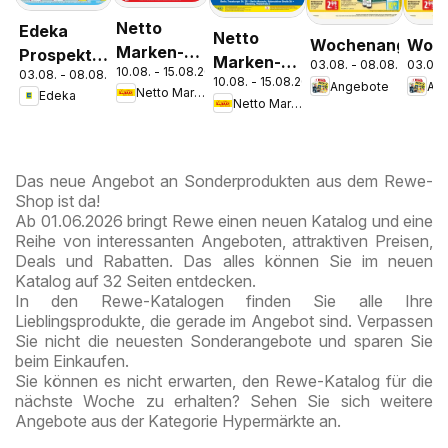
Netto
Edeka
Netto
Wochenangebot
Woch
Marken-
Prospekt
Marken-
03.08. - 08.08.2026
03.08.
10.08. - 15.08.2026
Discount
03.08. - 08.08.2026
Parchim
10.08. - 15.08.2026
Discount
Angebote
An
Netto Marken-Discount
Edeka
Prospekt
Netto Marken-Discount
Prospekt
Kremmen
Berlin
Das neue Angebot an Sonderprodukten aus dem Rewe-
Shop ist da!
Ab 01.06.2026 bringt Rewe einen neuen Katalog und eine
Reihe von interessanten Angeboten, attraktiven Preisen,
Deals und Rabatten. Das alles können Sie im neuen
Katalog auf 32 Seiten entdecken.
In den Rewe-Katalogen finden Sie alle Ihre
Lieblingsprodukte, die gerade im Angebot sind. Verpassen
Sie nicht die neuesten Sonderangebote und sparen Sie
beim Einkaufen.
Sie können es nicht erwarten, den Rewe-Katalog für die
nächste Woche zu erhalten? Sehen Sie sich weitere
Angebote aus der Kategorie Hypermärkte an.