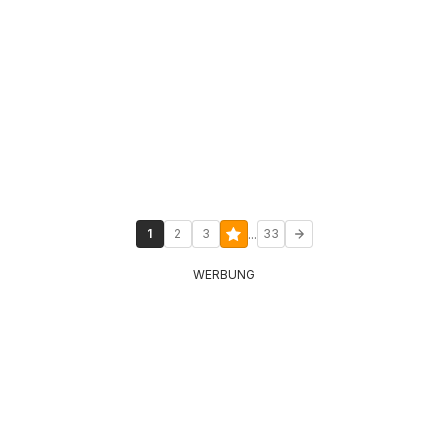
...
1
2
3
33
WERBUNG