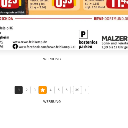
WERBUNG
...
1
2
3
4
5
6
39
WERBUNG