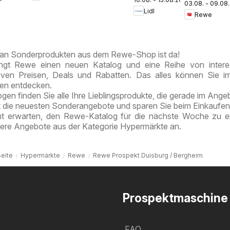
i
Prospekt
03.08. - 09.08
Prospekt
Lidl
olate
Mahlow
Rewe
Berlin /
e
Tiergarten
an Sonderprodukten aus dem Rewe-Shop ist da!
ngt Rewe einen neuen Katalog und eine Reihe von intere
tiven Preisen, Deals und Rabatten. Das alles können Sie 
ten entdecken.
en finden Sie alle Ihre Lieblingsprodukte, die gerade im Angeb
t die neuesten Sonderangebote und sparen Sie beim Einkaufen
ht erwarten, den Rewe-Katalog für die nächste Woche zu e
tere Angebote aus der Kategorie Hypermärkte an.
seite
Hypermärkte
Rewe
Rewe Prospekt Duisburg / Bergheim
Prospektmaschine
FAQ