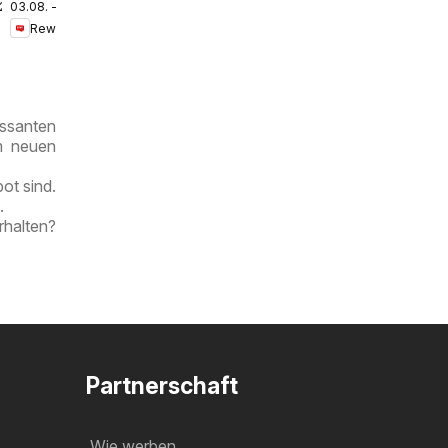
.2026
03.08. - 09.08.2026
Prospekt
Rewe
Schneeberg
ssanten
im neuen
ot sind.
.
rhalten?
Partnerschaft
Wie werben