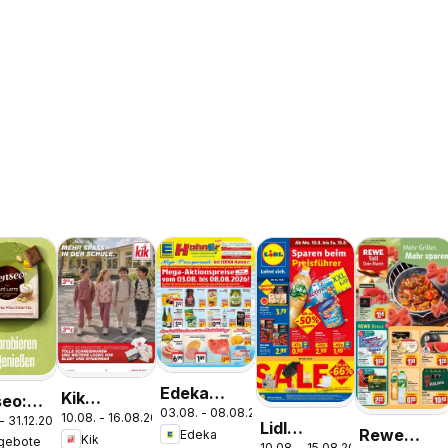
Edeka
Kik
eo:
03.08. - 08.08.2026
Prospekt
10.08. - 16.08.2026
Aktueller
 - 31.12.2026
 Latte
Lidl
Rewe
Edeka
Parchim
Kik
gebote
Prospekt
10.08. - 15.08.2026