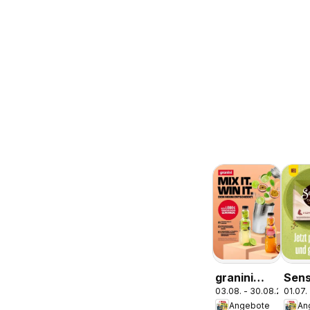
granini
Sens
03.08. - 30.08.2026
01.07.
MIX-IT
Café
Angebote
An