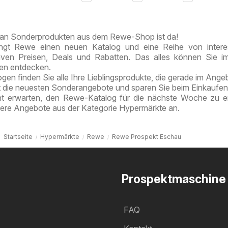
Berlin /
Schneeberg
Berlin /
Tiergarten
Prenzlauer
Berg
an Sonderprodukten aus dem Rewe-Shop ist da!
ngt Rewe einen neuen Katalog und eine Reihe von intere
tiven Preisen, Deals und Rabatten. Das alles können Sie 
ten entdecken.
en finden Sie alle Ihre Lieblingsprodukte, die gerade im Angeb
t die neuesten Sonderangebote und sparen Sie beim Einkaufen
ht erwarten, den Rewe-Katalog für die nächste Woche zu e
tere Angebote aus der Kategorie Hypermärkte an.
Startseite
Hypermärkte
Rewe
Rewe Prospekt Eschau
Prospektmaschine
FAQ