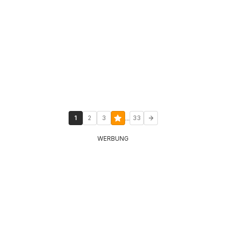
...
1
2
3
33
WERBUNG