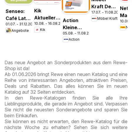
Kraft Der
Nett
Kik
Senseo:
17.07. - 11.08.2026
Sommer
Mark
Aktueller
Café Latte
Möbel Kraft
Action
zieht ein!
10.08. 
Disc
10.08. - 16.08.2026
Prospekt
01.07. - 31.12.2026
Dubai
Kleine
Pros
Kik
Angebote
Chocolate
05.08. - 11.08.2026
Preise,
Kre
Style
Action
große
Freude
Das neue Angebot an Sonderprodukten aus dem Rewe-
Shop ist da!
Ab 01.06.2026 bringt Rewe einen neuen Katalog und eine
Reihe von interessanten Angeboten, attraktiven Preisen,
Deals und Rabatten. Das alles können Sie im neuen
Katalog auf 32 Seiten entdecken.
In den Rewe-Katalogen finden Sie alle Ihre
Lieblingsprodukte, die gerade im Angebot sind. Verpassen
Sie nicht die neuesten Sonderangebote und sparen Sie
beim Einkaufen.
Sie können es nicht erwarten, den Rewe-Katalog für die
nächste Woche zu erhalten? Sehen Sie sich weitere