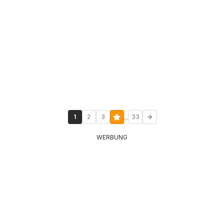
...
1
2
3
33
WERBUNG