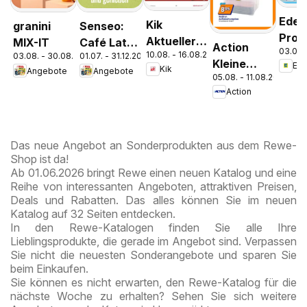
Edek
Kik
granini
Senseo:
Pros
Aktueller
MIX-IT
Café Latte
Action
03.08.
Parc
10.08. - 16.08.2026
Prospekt
03.08. - 30.08.2026
01.07. - 31.12.2026
Dubai
Kleine
Ed
Kik
Angebote
Angebote
Chocolate
05.08. - 11.08.2026
Preise,
Style
Action
große
Freude
Das neue Angebot an Sonderprodukten aus dem Rewe-
Shop ist da!
Ab 01.06.2026 bringt Rewe einen neuen Katalog und eine
Reihe von interessanten Angeboten, attraktiven Preisen,
Deals und Rabatten. Das alles können Sie im neuen
Katalog auf 32 Seiten entdecken.
In den Rewe-Katalogen finden Sie alle Ihre
Lieblingsprodukte, die gerade im Angebot sind. Verpassen
Sie nicht die neuesten Sonderangebote und sparen Sie
beim Einkaufen.
Sie können es nicht erwarten, den Rewe-Katalog für die
nächste Woche zu erhalten? Sehen Sie sich weitere