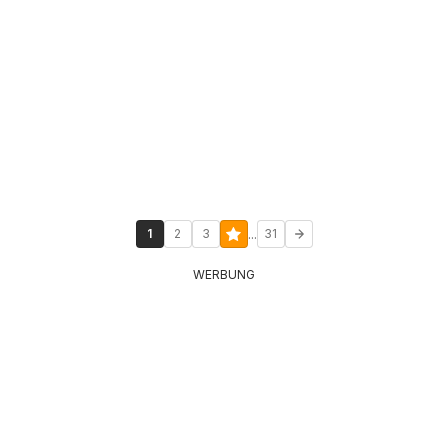
...
1
2
3
31
WERBUNG