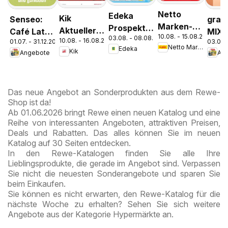
Netto
Edeka
Kik
Senseo:
grani
Marken-
Prospekt
Aktueller
Café Latte
MIX-
10.08. - 15.08.2026
Discount
03.08. - 08.08.2026
Parchim
10.08. - 16.08.2026
Prospekt
01.07. - 31.12.2026
03.08.
Dubai
Netto Marken-Discount
Edeka
Prospekt
Kik
Angebote
An
Chocolate
Kremmen
Style
Das neue Angebot an Sonderprodukten aus dem Rewe-
Shop ist da!
Ab 01.06.2026 bringt Rewe einen neuen Katalog und eine
Reihe von interessanten Angeboten, attraktiven Preisen,
Deals und Rabatten. Das alles können Sie im neuen
Katalog auf 30 Seiten entdecken.
In den Rewe-Katalogen finden Sie alle Ihre
Lieblingsprodukte, die gerade im Angebot sind. Verpassen
Sie nicht die neuesten Sonderangebote und sparen Sie
beim Einkaufen.
Sie können es nicht erwarten, den Rewe-Katalog für die
nächste Woche zu erhalten? Sehen Sie sich weitere
Angebote aus der Kategorie Hypermärkte an.