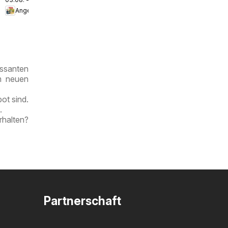
Angebote
ssanten
!
im neuen
ot sind.
.
rhalten?
Partnerschaft