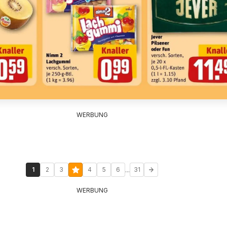
WERBUNG
...
1
2
3
4
5
6
31
WERBUNG