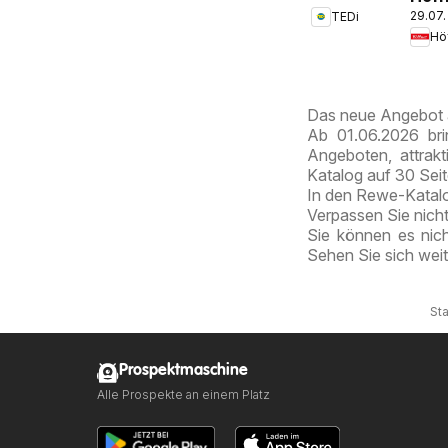
29.07.
TEDi
Pros
Bremen
Hö
Schö
Das neue Angebot 
Ab 01.06.2026 bri
Angeboten, attrak
Katalog auf 30 Sei
In den Rewe-Katalog
Verpassen Sie nich
Sie können es nic
Sehen Sie sich wei
Sta
Prospektmaschine
Alle Prospekte an einem Platz