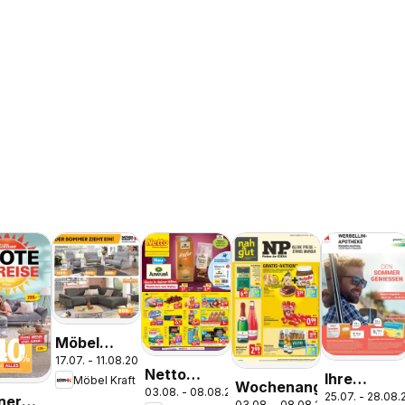
Möbel
17.07. - 11.08.2026
Kraft Der
Netto
Ihre
Möbel Kraft
Sommer
Wochenangebote
03.08. - 08.08.2026
Marken-
25.07. - 28.08
Apotheke
ner
03.08. - 08.08.2026