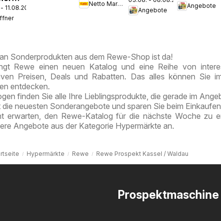
zieht ein!
Netto Marken-Discount
Angebote
Discount
 - 11.08.2026
vor Ort:
pekt
Angebote
Prospekt
ffner
Jetzt alle
nefeld
Berlin-
Angebote
Prenzlauer
auch
Berg
an Sonderprodukten aus dem Rewe-Shop ist da!
online
ngt Rewe einen neuen Katalog und eine Reihe von intere
entdecken
tiven Preisen, Deals und Rabatten. Das alles können Sie 
ten entdecken.
en finden Sie alle Ihre Lieblingsprodukte, die gerade im Angeb
t die neuesten Sonderangebote und sparen Sie beim Einkaufen
ht erwarten, den Rewe-Katalog für die nächste Woche zu e
tere Angebote aus der Kategorie Hypermärkte an.
rtseite
Hypermärkte
Rewe
Rewe Prospekt Kassel / Waldau
Prospektmaschine