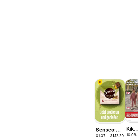
Kik
Senseo:
10.08.
Aktu
01.07. - 31.12.2026
Café Latte