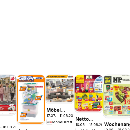
Möbel
17.07. - 11.08.2026
Kraft Der
Netto
Möbel Kraft
Sommer
Wochenan
10.08. - 15.08.2026
Marken-
 - 16.08.2026
eller
10.08. - 15.08.