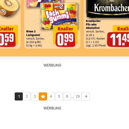
WERBUNG
...
1
2
3
4
5
6
29
WERBUNG