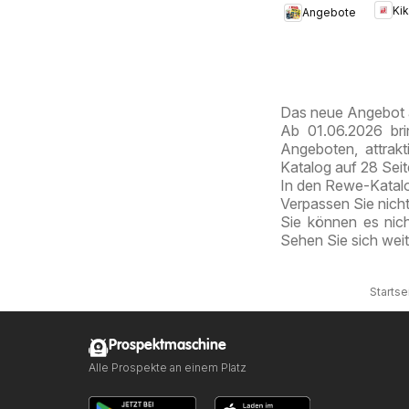
Ki
Angebote
Pros
Dubai
Chocolate
Style
Das neue Angebot 
Ab 01.06.2026 bri
Angeboten, attrak
Katalog auf 28 Sei
In den Rewe-Katalog
Verpassen Sie nich
Sie können es nic
Sehen Sie sich wei
Startse
Prospektmaschine
Alle Prospekte an einem Platz