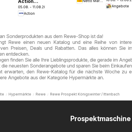
zieht ein!
Action
Netto Marken-Discount
Discount
k
pekt
Angebote
05.08. - 11.08.2026
Kleine
Prospekt
Action
Preise,
Kremmen
große
Freude
an Sonderprodukten aus dem Rewe-Shop ist da!
ngt Rewe einen neuen Katalog und eine Reihe von intere
tiven Preisen, Deals und Rabatten. Das alles können Sie 
ten entdecken.
en finden Sie alle Ihre Lieblingsprodukte, die gerade im Angeb
t die neuesten Sonderangebote und sparen Sie beim Einkaufen
ht erwarten, den Rewe-Katalog für die nächste Woche zu e
tere Angebote aus der Kategorie Hypermärkte an.
ite
Hypermärkte
Rewe
Rewe Prospekt Königswinter / Ittenbach
Prospektmaschine