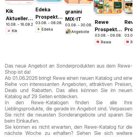
Edeka
Kik
granini
Prospekt
Aktueller
MIX-IT
Rewe
Rew
03.08. - 08.08.2026
Parchim
10.08. - 16.08.2026
Prospekt
03.08. - 30.08.2026
Prospekt
Pros
Edeka
Kik
Angebote
03.08. - 09.08.2026
03.08.
Berlin /
Schn
Rewe
Re
Tiergarten
Das neue Angebot an Sonderprodukten aus dem Rewe-
Shop ist da!
Ab 01.06.2026 bringt Rewe einen neuen Katalog und eine
Reihe von interessanten Angeboten, attraktiven Preisen,
Deals und Rabatten. Das alles können Sie im neuen
Katalog auf 29 Seiten entdecken.
In den Rewe-Katalogen finden Sie alle Ihre
Lieblingsprodukte, die gerade im Angebot sind. Verpassen
Sie nicht die neuesten Sonderangebote und sparen Sie
beim Einkaufen.
Sie können es nicht erwarten, den Rewe-Katalog für die
nächste Woche zu erhalten? Sehen Sie sich weitere