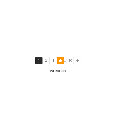
...
1
2
3
30
WERBUNG