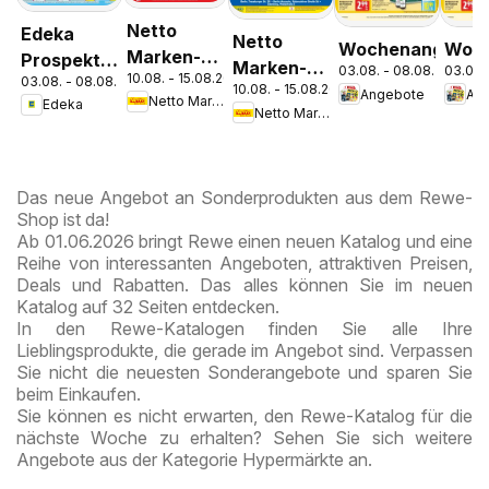
Netto
Edeka
Netto
Wochenangebot
Woch
Marken-
Prospekt
Marken-
03.08. - 08.08.2026
03.08.
10.08. - 15.08.2026
Discount
03.08. - 08.08.2026
Parchim
10.08. - 15.08.2026
Discount
Angebote
An
Netto Marken-Discount
Edeka
Prospekt
Netto Marken-Discount
Prospekt
Kremmen
Berlin
Das neue Angebot an Sonderprodukten aus dem Rewe-
Shop ist da!
Ab 01.06.2026 bringt Rewe einen neuen Katalog und eine
Reihe von interessanten Angeboten, attraktiven Preisen,
Deals und Rabatten. Das alles können Sie im neuen
Katalog auf 32 Seiten entdecken.
In den Rewe-Katalogen finden Sie alle Ihre
Lieblingsprodukte, die gerade im Angebot sind. Verpassen
Sie nicht die neuesten Sonderangebote und sparen Sie
beim Einkaufen.
Sie können es nicht erwarten, den Rewe-Katalog für die
nächste Woche zu erhalten? Sehen Sie sich weitere
Angebote aus der Kategorie Hypermärkte an.