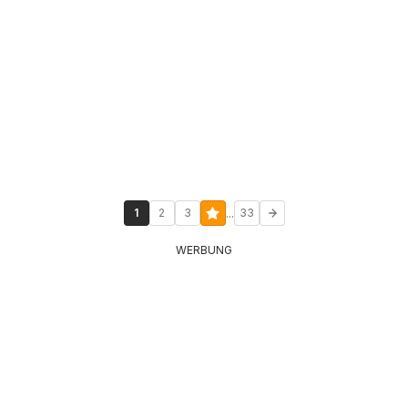
...
1
2
3
33
WERBUNG