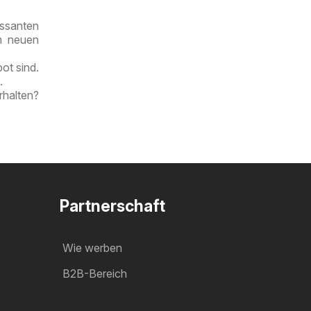
ssanten
!
im neuen
ot sind.
.
rhalten?
Partnerschaft
Wie werben
B2B-Bereich