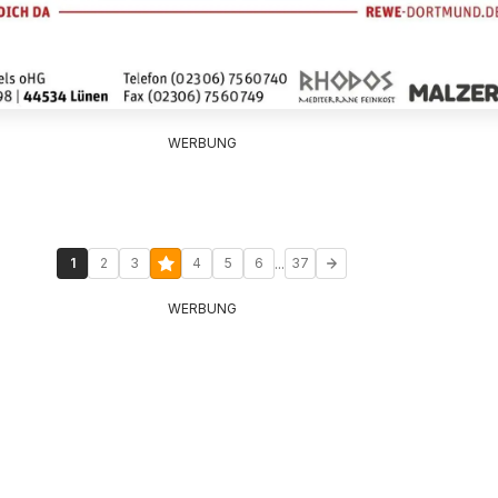
WERBUNG
...
1
2
3
4
5
6
37
WERBUNG