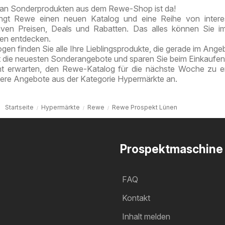
Berg
an Sonderprodukten aus dem Rewe-Shop ist da!
online
ngt Rewe einen neuen Katalog und eine Reihe von intere
entdecken
tiven Preisen, Deals und Rabatten. Das alles können Sie 
ten entdecken.
en finden Sie alle Ihre Lieblingsprodukte, die gerade im Angeb
t die neuesten Sonderangebote und sparen Sie beim Einkaufen
ht erwarten, den Rewe-Katalog für die nächste Woche zu e
tere Angebote aus der Kategorie Hypermärkte an.
Startseite
Hypermärkte
Rewe
Rewe Prospekt Lünen
Prospektmaschine
FAQ
Kontakt
Inhalt melden