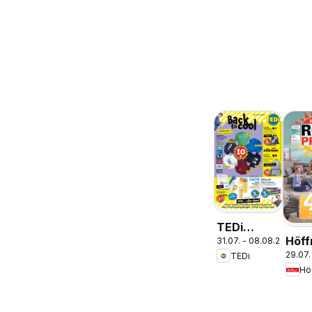
TEDi
Höff
31.07. - 08.08.2026
Prospekt
29.07.
TEDi
Pros
Bremen
Hö
Schö