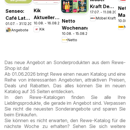
Kraft Der
Nett
Kik
Senseo:
17.07. - 11.08.2026
Sommer
Mark
Aktueller
Café Latte
Möbel Kraft
zieht ein!
Netto
10.08. 
Disc
10.08. - 16.08.2026
Prospekt
01.07. - 31.12.2026
Dubai
Wochenangebote
Pros
Kik
Angebote
Chocolate
10.08. - 15.08.2026
Kre
Style
Netto
Das neue Angebot an Sonderprodukten aus dem Rewe-
Shop ist da!
Ab 01.06.2026 bringt Rewe einen neuen Katalog und eine
Reihe von interessanten Angeboten, attraktiven Preisen,
Deals und Rabatten. Das alles können Sie im neuen
Katalog auf 35 Seiten entdecken.
In den Rewe-Katalogen finden Sie alle Ihre
Lieblingsprodukte, die gerade im Angebot sind. Verpassen
Sie nicht die neuesten Sonderangebote und sparen Sie
beim Einkaufen.
Sie können es nicht erwarten, den Rewe-Katalog für die
nächste Woche zu erhalten? Sehen Sie sich weitere