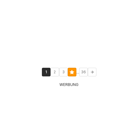
...
1
2
3
36
WERBUNG