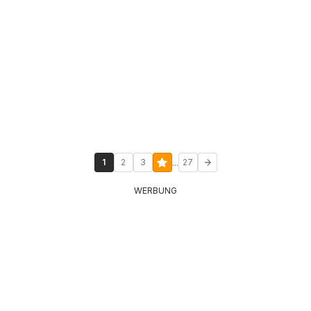
...
1
2
3
27
WERBUNG