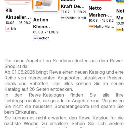
Kraft Der
Netto
Kik
Nett
17.07. - 11.08.2026
Sommer
Marken-
Aktueller
Mark
Möbel Kraft
Action
zieht ein!
10.08. - 15.08.2026
Discount
10.08. - 16.08.2026
Prospekt
10.08. 
Disc
Kleine
Netto Marken-Discount
Prospekt
Kik
Pros
05.08. - 11.08.2026
Preise,
Kremmen
Berli
Action
große
Freude
Das neue Angebot an Sonderprodukten aus dem Rewe-
Shop ist da!
Ab 01.06.2026 bringt Rewe einen neuen Katalog und eine
Reihe von interessanten Angeboten, attraktiven Preisen,
Deals und Rabatten. Das alles können Sie im neuen
Katalog auf 26 Seiten entdecken.
In den Rewe-Katalogen finden Sie alle Ihre
Lieblingsprodukte, die gerade im Angebot sind. Verpassen
Sie nicht die neuesten Sonderangebote und sparen Sie
beim Einkaufen.
Sie können es nicht erwarten, den Rewe-Katalog für die
nächste Woche zu erhalten? Sehen Sie sich weitere