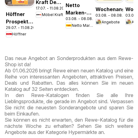
Kraft Der
Netto
17.07. - 11.08.2026
Wochenangebot
Woch
Sommer
Marken-
Höffner
Möbel Kraft
03.08. - 08.08.2026
03.08.
zieht ein!
03.08. - 08.08.2026
Discount
Prospekt
Angebote
An
Netto Marken-Discount
Prospekt
29.07. - 11.08.2026
Schönefeld
Höffner
Berlin-
Prenzlauer
Berg
Das neue Angebot an Sonderprodukten aus dem Rewe-
Shop ist da!
Ab 01.06.2026 bringt Rewe einen neuen Katalog und eine
Reihe von interessanten Angeboten, attraktiven Preisen,
Deals und Rabatten. Das alles können Sie im neuen
Katalog auf 32 Seiten entdecken.
In den Rewe-Katalogen finden Sie alle Ihre
Lieblingsprodukte, die gerade im Angebot sind. Verpassen
Sie nicht die neuesten Sonderangebote und sparen Sie
beim Einkaufen.
Sie können es nicht erwarten, den Rewe-Katalog für die
nächste Woche zu erhalten? Sehen Sie sich weitere
Angebote aus der Kategorie Hypermärkte an.