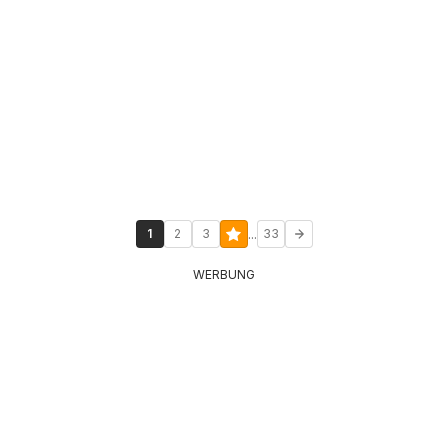
...
1
2
3
33
WERBUNG