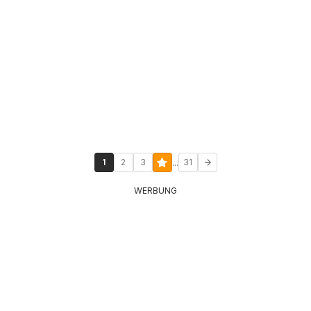
...
1
2
3
31
WERBUNG