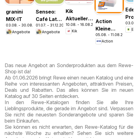
Edek
Kik
granini
Senseo:
Pros
Aktueller
MIX-IT
Café Latte
Action
03.08.
Parc
10.08. - 16.08.2026
Prospekt
03.08. - 30.08.2026
01.07. - 31.12.2026
Dubai
Kleine
Ed
Kik
Angebote
Angebote
Chocolate
05.08. - 11.08.2026
Preise,
Style
Action
große
Freude
Das neue Angebot an Sonderprodukten aus dem Rewe-
Shop ist da!
Ab 01.06.2026 bringt Rewe einen neuen Katalog und eine
Reihe von interessanten Angeboten, attraktiven Preisen,
Deals und Rabatten. Das alles können Sie im neuen
Katalog auf 30 Seiten entdecken.
In den Rewe-Katalogen finden Sie alle Ihre
Lieblingsprodukte, die gerade im Angebot sind. Verpassen
Sie nicht die neuesten Sonderangebote und sparen Sie
beim Einkaufen.
Sie können es nicht erwarten, den Rewe-Katalog für die
nächste Woche zu erhalten? Sehen Sie sich weitere