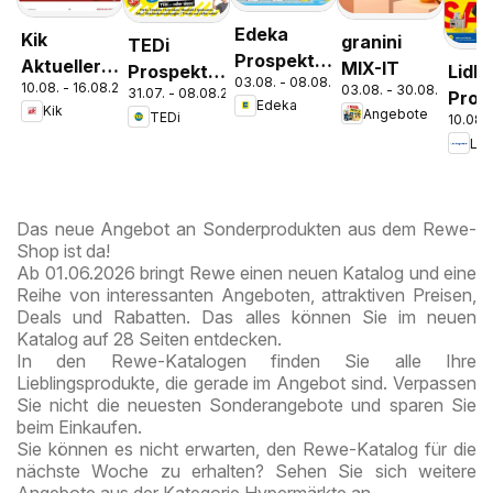
Edeka
Kik
granini
TEDi
Prospekt
Aktueller
MIX-IT
Prospekt
Lidl
03.08. - 08.08.2026
Parchim
10.08. - 16.08.2026
Prospekt
03.08. - 30.08.2026
31.07. - 08.08.2026
Bremen
Pros
Edeka
Kik
Angebote
TEDi
10.08. 
Mah
Lidl
Das neue Angebot an Sonderprodukten aus dem Rewe-
Shop ist da!
Ab 01.06.2026 bringt Rewe einen neuen Katalog und eine
Reihe von interessanten Angeboten, attraktiven Preisen,
Deals und Rabatten. Das alles können Sie im neuen
Katalog auf 28 Seiten entdecken.
In den Rewe-Katalogen finden Sie alle Ihre
Lieblingsprodukte, die gerade im Angebot sind. Verpassen
Sie nicht die neuesten Sonderangebote und sparen Sie
beim Einkaufen.
Sie können es nicht erwarten, den Rewe-Katalog für die
nächste Woche zu erhalten? Sehen Sie sich weitere