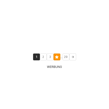
...
1
2
3
29
WERBUNG