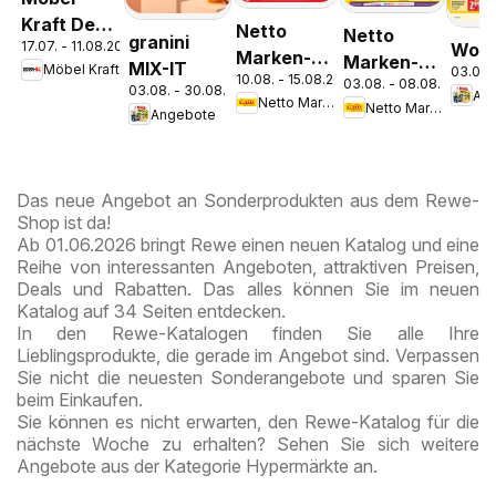
Kraft Der
Netto
Netto
granini
17.07. - 11.08.2026
Woch
Sommer
Marken-
Marken-
MIX-IT
Möbel Kraft
03.08.
zieht ein!
10.08. - 15.08.2026
Discount
03.08. - 08.08.2026
Discount
03.08. - 30.08.2026
An
Netto Marken-Discount
Netto Marken-Discount
Prospekt
Prospekt
Angebote
Kremmen
Berlin-
Prenzlauer
Berg
Das neue Angebot an Sonderprodukten aus dem Rewe-
Shop ist da!
Ab 01.06.2026 bringt Rewe einen neuen Katalog und eine
Reihe von interessanten Angeboten, attraktiven Preisen,
Deals und Rabatten. Das alles können Sie im neuen
Katalog auf 34 Seiten entdecken.
In den Rewe-Katalogen finden Sie alle Ihre
Lieblingsprodukte, die gerade im Angebot sind. Verpassen
Sie nicht die neuesten Sonderangebote und sparen Sie
beim Einkaufen.
Sie können es nicht erwarten, den Rewe-Katalog für die
nächste Woche zu erhalten? Sehen Sie sich weitere
Angebote aus der Kategorie Hypermärkte an.