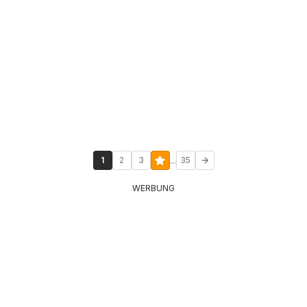
...
1
2
3
35
WERBUNG