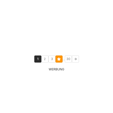
...
1
2
3
30
WERBUNG