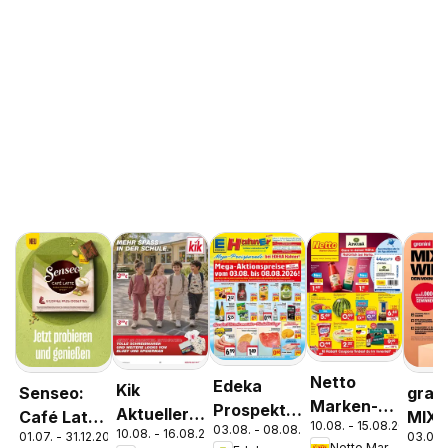
Netto
Edeka
Kik
Senseo:
grani
Marken-
Prospekt
Aktueller
Café Latte
MIX-
10.08. - 15.08.2026
Discount
03.08. - 08.08.2026
Parchim
10.08. - 16.08.2026
Prospekt
01.07. - 31.12.2026
03.08.
Dubai
Netto Marken-Discount