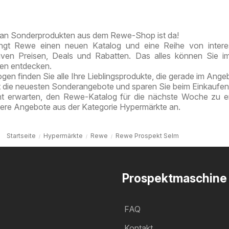
Kremmen
Berlin-
Berlin
Prenzlauer
Berg
an Sonderprodukten aus dem Rewe-Shop ist da!
ngt Rewe einen neuen Katalog und eine Reihe von intere
tiven Preisen, Deals und Rabatten. Das alles können Sie 
ten entdecken.
en finden Sie alle Ihre Lieblingsprodukte, die gerade im Angeb
t die neuesten Sonderangebote und sparen Sie beim Einkaufen
ht erwarten, den Rewe-Katalog für die nächste Woche zu e
tere Angebote aus der Kategorie Hypermärkte an.
Startseite
Hypermärkte
Rewe
Rewe Prospekt Selm
Prospektmaschine
FAQ
Kontakt