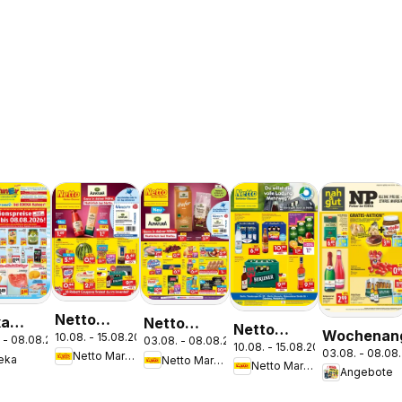
Netto
ka
Netto
Netto
Wochenan
10.08. - 15.08.2026
Marken-
 - 08.08.2026
03.08. - 08.08.2026
pekt
Marken-
10.08. - 15.08.2026
Marken-
03.08. - 08.08
Netto Marken-Discount
eka
Netto Marken-Discount
Discount
him
Discount
Netto Marken-Discount
Discount
Angebote
Prospekt
Prospekt
Prospekt