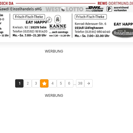
WERBUNG
...
1
2
3
4
5
6
38
WERBUNG