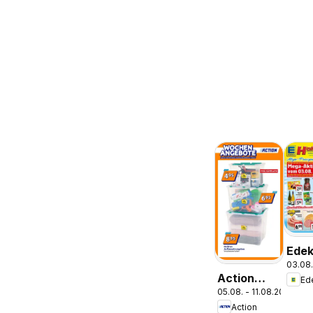
Ede
03.08.
Pros
Action
Ed
Parc
05.08. - 11.08.2026
Kleine
Action
Preise,