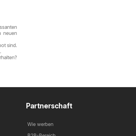
ssanten
im neuen
ot sind.
.
rhalten?
Partnerschaft
Wie werben
B2B-Bereich