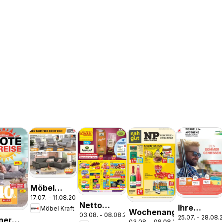
Möbel
17.07. - 11.08.2026
Kraft Der
Netto
Ihre
Möbel Kraft
Sommer
Wochenangebote
03.08. - 08.08.2026
Marken-
25.07. - 28.08
Apotheke
ner
03.08. - 08.08.2026