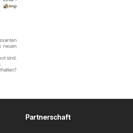
Angebote
ssanten
!
im neuen
ot sind.
.
rhalten?
Partnerschaft