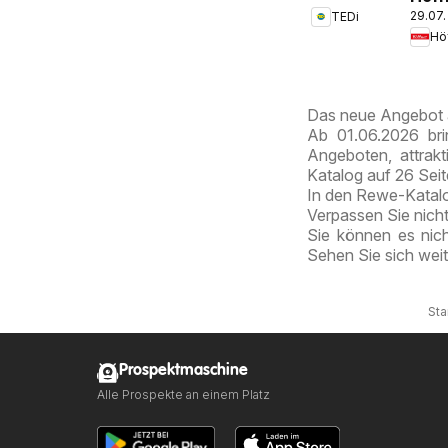
29.07.
TEDi
Pros
Bremen
Hö
Schö
Das neue Angebot 
Ab 01.06.2026 bri
Angeboten, attrak
Katalog auf 26 Sei
In den Rewe-Katalog
Verpassen Sie nich
Sie können es nic
Sehen Sie sich wei
Sta
Prospektmaschine
Alle Prospekte an einem Platz