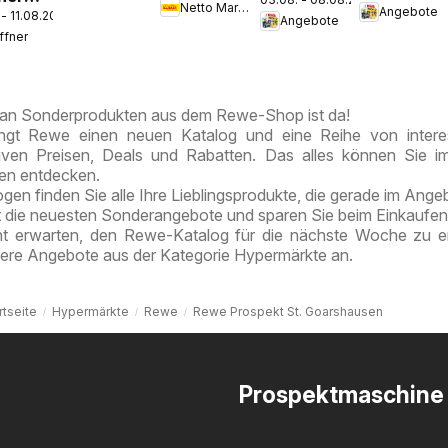
zieht ein!
Netto Marken-Discount
Angebote
Discount
 - 11.08.2026
vor Ort:
pekt
Angebote
Prospekt
ffner
Jetzt alle
nefeld
Berlin-
Angebote
Prenzlauer
auch
Berg
an Sonderprodukten aus dem Rewe-Shop ist da!
online
ngt Rewe einen neuen Katalog und eine Reihe von intere
entdecken
tiven Preisen, Deals und Rabatten. Das alles können Sie 
ten entdecken.
en finden Sie alle Ihre Lieblingsprodukte, die gerade im Angeb
t die neuesten Sonderangebote und sparen Sie beim Einkaufen
ht erwarten, den Rewe-Katalog für die nächste Woche zu e
tere Angebote aus der Kategorie Hypermärkte an.
rtseite
Hypermärkte
Rewe
Rewe Prospekt St. Goarshausen
Prospektmaschine