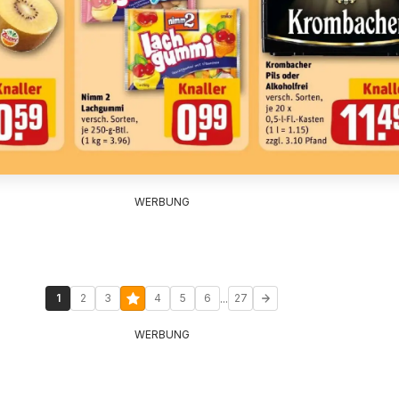
WERBUNG
...
1
2
3
4
5
6
27
WERBUNG