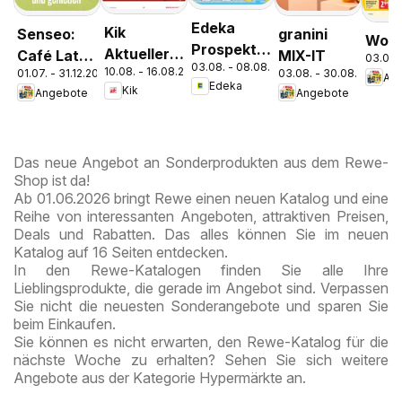
Edeka
Kik
Senseo:
granini
Woch
Prospekt
Aktueller
Café Latte
MIX-IT
03.08.
03.08. - 08.08.2026
Parchim
10.08. - 16.08.2026
Prospekt
01.07. - 31.12.2026
03.08. - 30.08.2026
Dubai
An
Edeka
Kik
Angebote
Angebote
Chocolate
Style
Das neue Angebot an Sonderprodukten aus dem Rewe-
Shop ist da!
Ab 01.06.2026 bringt Rewe einen neuen Katalog und eine
Reihe von interessanten Angeboten, attraktiven Preisen,
Deals und Rabatten. Das alles können Sie im neuen
Katalog auf 16 Seiten entdecken.
In den Rewe-Katalogen finden Sie alle Ihre
Lieblingsprodukte, die gerade im Angebot sind. Verpassen
Sie nicht die neuesten Sonderangebote und sparen Sie
beim Einkaufen.
Sie können es nicht erwarten, den Rewe-Katalog für die
nächste Woche zu erhalten? Sehen Sie sich weitere
Angebote aus der Kategorie Hypermärkte an.