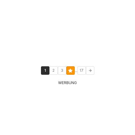
...
1
2
3
17
WERBUNG