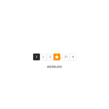
...
1
2
3
31
WERBUNG