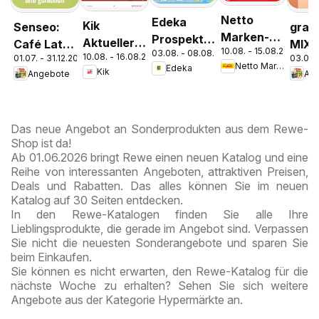
Netto
Edeka
Kik
Senseo:
grani
Marken-
Prospekt
Aktueller
Café Latte
MIX-
10.08. - 15.08.2026
Discount
03.08. - 08.08.2026
Parchim
10.08. - 16.08.2026
Prospekt
01.07. - 31.12.2026
03.08.
Dubai
Netto Marken-Discount
Edeka
Prospekt
Kik
Angebote
An
Chocolate
Kremmen
Style
Das neue Angebot an Sonderprodukten aus dem Rewe-
Shop ist da!
Ab 01.06.2026 bringt Rewe einen neuen Katalog und eine
Reihe von interessanten Angeboten, attraktiven Preisen,
Deals und Rabatten. Das alles können Sie im neuen
Katalog auf 30 Seiten entdecken.
In den Rewe-Katalogen finden Sie alle Ihre
Lieblingsprodukte, die gerade im Angebot sind. Verpassen
Sie nicht die neuesten Sonderangebote und sparen Sie
beim Einkaufen.
Sie können es nicht erwarten, den Rewe-Katalog für die
nächste Woche zu erhalten? Sehen Sie sich weitere
Angebote aus der Kategorie Hypermärkte an.