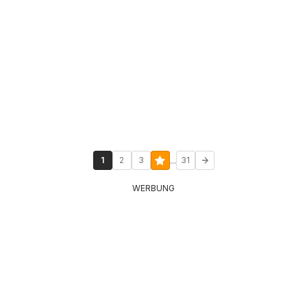
...
1
2
3
31
WERBUNG