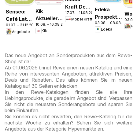
Kraft Der
Edeka
Kik
Senseo:
17.07. - 11.08.2026
Woch
Sommer
Prospekt
Aktueller
Café Latte
Möbel Kraft
03.08.
zieht ein!
03.08. - 08.08.2026
Parchim
10.08. - 16.08.2026
Prospekt
01.07. - 31.12.2026
Dubai
An
Edeka
Kik
Angebote
Chocolate
Style
Das neue Angebot an Sonderprodukten aus dem Rewe-
Shop ist da!
Ab 01.06.2026 bringt Rewe einen neuen Katalog und eine
Reihe von interessanten Angeboten, attraktiven Preisen,
Deals und Rabatten. Das alles können Sie im neuen
Katalog auf 30 Seiten entdecken.
In den Rewe-Katalogen finden Sie alle Ihre
Lieblingsprodukte, die gerade im Angebot sind. Verpassen
Sie nicht die neuesten Sonderangebote und sparen Sie
beim Einkaufen.
Sie können es nicht erwarten, den Rewe-Katalog für die
nächste Woche zu erhalten? Sehen Sie sich weitere
Angebote aus der Kategorie Hypermärkte an.