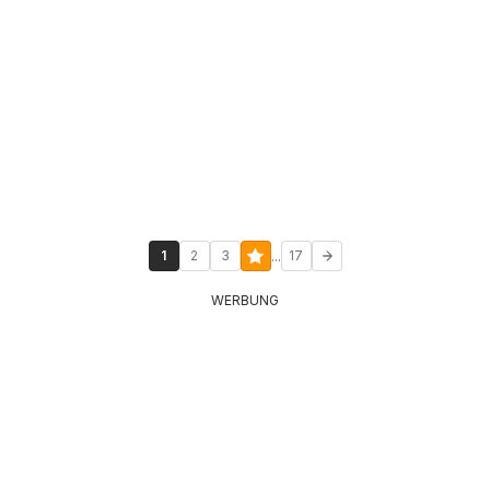
...
1
2
3
17
WERBUNG