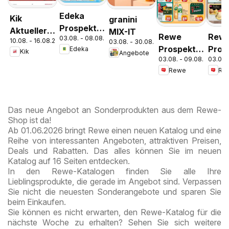
Edeka
Kik
granini
Prospekt
Aktueller
MIX-IT
Rewe
Rew
03.08. - 08.08.2026
Parchim
10.08. - 16.08.2026
Prospekt
03.08. - 30.08.2026
Prospekt
Pros
Edeka
Kik
Angebote
03.08. - 09.08.2026
03.08.
Berlin /
Schn
Rewe
Re
Tiergarten
Das neue Angebot an Sonderprodukten aus dem Rewe-
Shop ist da!
Ab 01.06.2026 bringt Rewe einen neuen Katalog und eine
Reihe von interessanten Angeboten, attraktiven Preisen,
Deals und Rabatten. Das alles können Sie im neuen
Katalog auf 16 Seiten entdecken.
In den Rewe-Katalogen finden Sie alle Ihre
Lieblingsprodukte, die gerade im Angebot sind. Verpassen
Sie nicht die neuesten Sonderangebote und sparen Sie
beim Einkaufen.
Sie können es nicht erwarten, den Rewe-Katalog für die
nächste Woche zu erhalten? Sehen Sie sich weitere