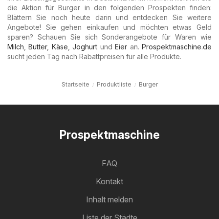
die Aktion für Burger in den folgenden Prospekten finden:
Blättern Sie noch heute darin und entdecken Sie weitere
Angebote! Sie gehen einkaufen und möchten etwas Geld
sparen? Schauen Sie sich Sonderangebote für Waren wie
Milch
,
Butter
,
Käse
,
Joghurt
und
Eier
an.
Prospektmaschine.de
sucht jeden Tag nach Rabattpreisen für alle Produkte.
Startseite
Produktliste
Burger
Prospektmaschine
FAQ
Kontakt
Inhalt melden
Liste der Städte