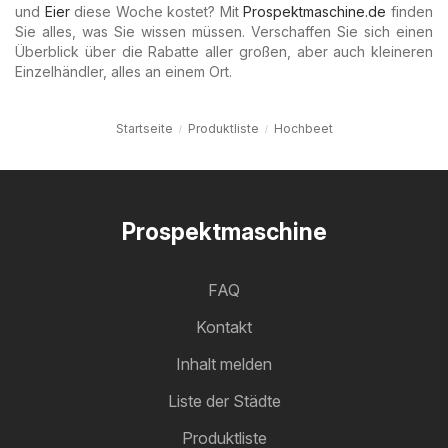
und
Eier
diese Woche kostet? Mit
Prospektmaschine.de
finden
Sie alles, was Sie wissen müssen. Verschaffen Sie sich einen
Überblick über die Rabatte aller großen, aber auch kleineren
Einzelhändler, alles an einem Ort.
Startseite
Produktliste
Hochbeet
Prospektmaschine
FAQ
Kontakt
Inhalt melden
Liste der Städte
Produktliste