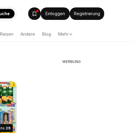
uche
Einloggen
Registrierung
Reisen
Andere
Blog
Mehr
WERBUNG
ite
29