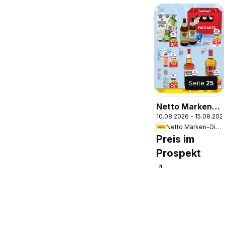
Seite
25
Netto Marken-
10.08.2026 - 15.08.202
Discount
Netto Marken-Discount
Prospekt
Preis im
Bremen-Lesum
Prospekt