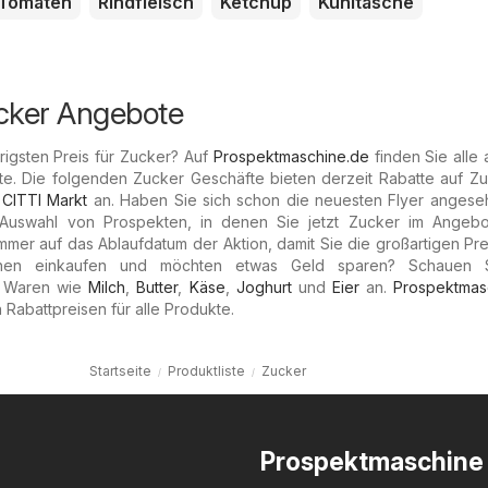
Tomaten
Rindfleisch
Ketchup
Kühltasche
ucker Angebote
igsten Preis für Zucker? Auf
Prospektmaschine.de
finden Sie alle 
e. Die folgenden Zucker Geschäfte bieten derzeit Rabatte auf Zu
d
CITTI Markt
an. Haben Sie sich schon die neuesten Flyer angese
 Auswahl von Prospekten, in denen Sie jetzt Zucker im Angebo
mmer auf das Ablaufdatum der Aktion, damit Sie die großartigen Pre
hen einkaufen und möchten etwas Geld sparen? Schauen S
r Waren wie
Milch
,
Butter
,
Käse
,
Joghurt
und
Eier
an.
Prospektmas
 Rabattpreisen für alle Produkte.
Startseite
Produktliste
Zucker
Prospektmaschine