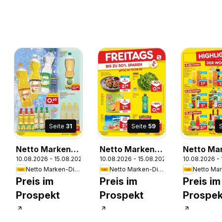
Seite
31
Seite
59
Netto Marken-
Netto Marken-
Netto Ma
6
10.08.2026 - 15.08.2026
10.08.2026 - 15.08.2026
10.08.2026 -
Discount
Discount
Discount
Netto Marken-Discount
Netto Marken-Discount
Prospekt
Prospekt
Prospekt
Preis im
Preis im
Preis im
Bitterfeld-
Bitterfeld-
Bremen-
Prospekt
Prospekt
Prospek
Wolfen
Wolfen