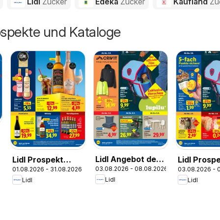
Lidl
Zucker
Edeka
Zucker
Kaufland
Zu
ospekte und Kataloge
Lidl Angebot der
Lidl Prospekt
Lidl Prosp
03.08.2026 - 08.08.2026
01.08.2026 - 31.08.2026
03.08.2026 - 
Woche
Wein &
Weikershe
Lidl
Lidl
Lidl
Spirituosen