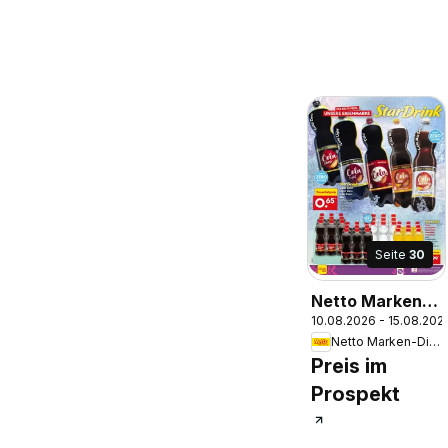
Seite
30
Netto Marken-
10.08.2026 - 15.08.202
Discount
Netto Marken-Discount
Prospekt
Preis im
Bitterfeld-
Prospekt
Wolfen