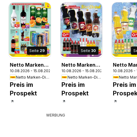
Seite
29
Seite
30
S
Netto Marken-
Netto Marken-
Netto Ma
6
10.08.2026 - 15.08.2026
10.08.2026 - 15.08.2026
10.08.2026 -
Discount
Discount
Discount
Netto Marken-Discount
Netto Marken-Discount
Prospekt
Prospekt
Prospekt
Preis im
Preis im
Preis im
Bremen-Lesum
Bremen-Lesum
Bremen-
Prospekt
Prospekt
Prospek
WERBUNG