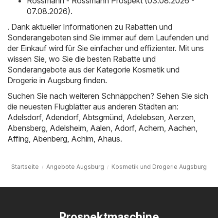
Rossmann - Rossmann Prospekt (03.08.2026 -
07.08.2026)
.
. Dank aktueller Informationen zu Rabatten und
Sonderangeboten sind Sie immer auf dem Laufenden und
der Einkauf wird für Sie einfacher und effizienter. Mit uns
wissen Sie, wo Sie die besten Rabatte und
Sonderangebote aus der Kategorie Kosmetik und
Drogerie in Augsburg finden.
Suchen Sie nach weiteren Schnäppchen? Sehen Sie sich
die neuesten Flugblätter aus anderen Städten an:
Adelsdorf
,
Adendorf
,
Abtsgmünd
,
Adelebsen
,
Aerzen
,
Abensberg
,
Adelsheim
,
Aalen
,
Adorf
,
Achern
,
Aachen
,
Affing
,
Abenberg
,
Achim
,
Ahaus
.
Startseite
Angebote Augsburg
Kosmetik und Drogerie Augsburg
Prospektmaschine