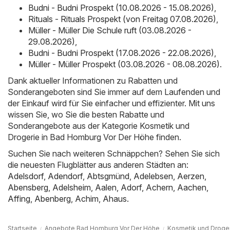
Budni - Budni Prospekt (10.08.2026 - 15.08.2026)
,
Rituals - Rituals Prospekt (von Freitag 07.08.2026)
,
Müller - Müller Die Schule ruft (03.08.2026 -
29.08.2026)
,
Budni - Budni Prospekt (17.08.2026 - 22.08.2026)
,
Müller - Müller Prospekt (03.08.2026 - 08.08.2026)
.
Dank aktueller Informationen zu Rabatten und
Sonderangeboten sind Sie immer auf dem Laufenden und
der Einkauf wird für Sie einfacher und effizienter. Mit uns
wissen Sie, wo Sie die besten Rabatte und
Sonderangebote aus der Kategorie Kosmetik und
Drogerie in Bad Homburg Vor Der Höhe finden.
Suchen Sie nach weiteren Schnäppchen? Sehen Sie sich
die neuesten Flugblätter aus anderen Städten an:
Adelsdorf
,
Adendorf
,
Abtsgmünd
,
Adelebsen
,
Aerzen
,
Abensberg
,
Adelsheim
,
Aalen
,
Adorf
,
Achern
,
Aachen
,
Affing
,
Abenberg
,
Achim
,
Ahaus
.
Startseite
Angebote Bad Homburg Vor Der Höhe
Kosmetik und Droge