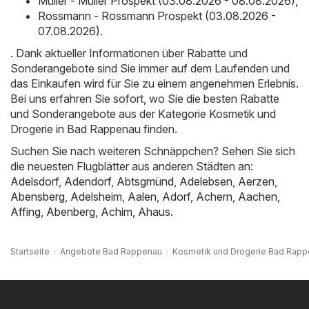
Müller - Müller Prospekt (03.08.2026 - 08.08.2026)
,
Rossmann - Rossmann Prospekt (03.08.2026 -
07.08.2026)
.
. Dank aktueller Informationen über Rabatte und
Sonderangebote sind Sie immer auf dem Laufenden und
das Einkaufen wird für Sie zu einem angenehmen Erlebnis.
Bei uns erfahren Sie sofort, wo Sie die besten Rabatte
und Sonderangebote aus der Kategorie Kosmetik und
Drogerie in Bad Rappenau finden.
Suchen Sie nach weiteren Schnäppchen? Sehen Sie sich
die neuesten Flugblätter aus anderen Städten an:
Adelsdorf
,
Adendorf
,
Abtsgmünd
,
Adelebsen
,
Aerzen
,
Abensberg
,
Adelsheim
,
Aalen
,
Adorf
,
Achern
,
Aachen
,
Affing
,
Abenberg
,
Achim
,
Ahaus
.
Startseite
Angebote Bad Rappenau
Kosmetik und Drogerie Bad Rap