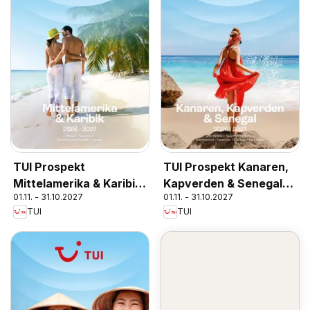
TUI Prospekt
TUI Prospekt Kanaren,
Mittelamerika & Karibik
Kapverden & Senegal
01.11. - 31.10.2027
01.11. - 31.10.2027
2026/27
2026/27
TUI
TUI