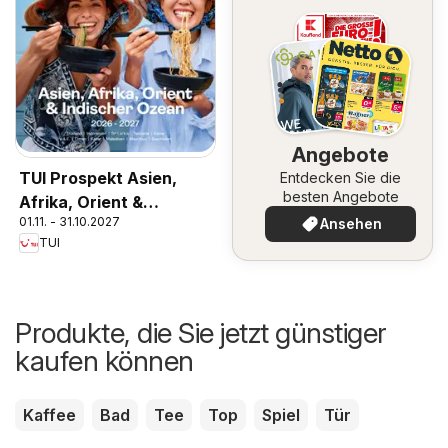
Angebote
TUI Prospekt Asien,
Entdecken Sie die
besten Angebote
Afrika, Orient &
01.11. - 31.10.2027
Ansehen
Indischer Ozean
TUI
2026/27
Produkte, die Sie jetzt günstiger
kaufen können
Kaffee
Bad
Tee
Top
Spiel
Tür