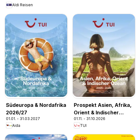
Aldi Reisen
Südeuropa & Nordafrika
Prospekt Asien, Afrika,
2026/27
Orient & Indischer
01.01. - 31.03.2027
01.11. - 31.10.2026
Ozean 2025/26
Aida
TUI